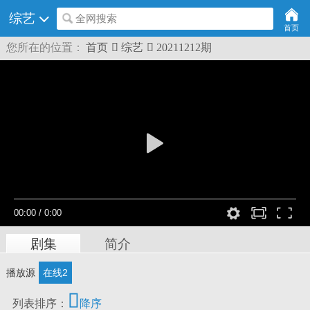
综艺
全网搜索
首页
您所在的位置：
首页

综艺

20211212期
00:00
/
0:00
剧集
简介
播放源
在线2

列表排序：
降序