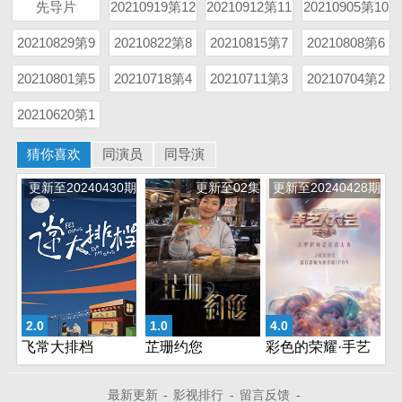
先导片
20210919第12
20210912第11
20210905第10
期
期
期
20210829第9
20210822第8
20210815第7
20210808第6
期
期
期
期
20210801第5
20210718第4
20210711第3
20210704第2
期
期
期
期
20210620第1
期
猜你喜欢
同演员
同导演
更新至20240430期
更新至02集
更新至20240428期
2.0
1.0
4.0
飞常大排档
芷珊约您
彩色的荣耀·手艺
人大会第二季
最新更新
-
影视排行
-
留言反馈
-