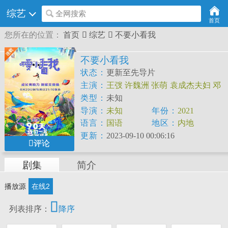
综艺
全网搜索
首页
您所在的位置：
首页

综艺

不要小看我
不要小看我
状态：
更新至先导片
主演：
王弢
许魏洲
张萌
袁成杰夫妇
邓
亚萍
傅园慧
类型：
未知
导演：
未知
年份：
2021
语言：
国语
地区：
内地
更新：
2023-09-10 00:06:16
评论
剧集
简介
播放源
在线2

列表排序：
降序