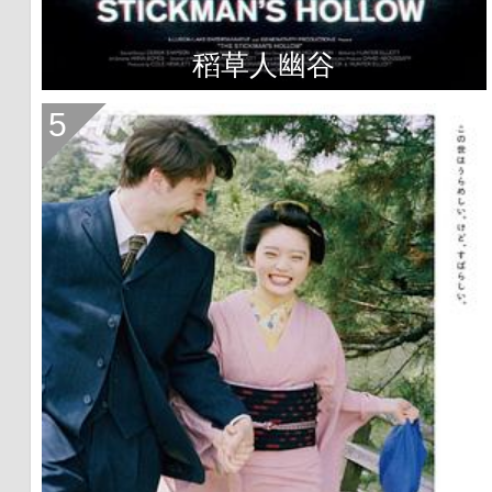
稻草人幽谷
5