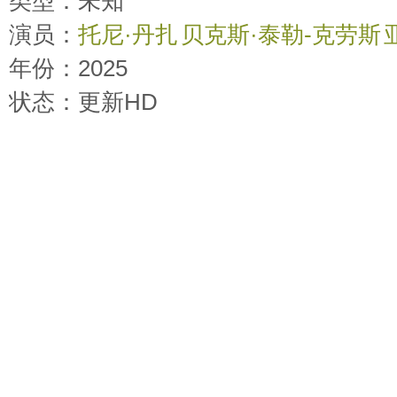
类型：未知
演员：
托尼·丹扎
贝克斯·泰勒-克劳斯
年份：2025
时间：
2026-03-26 15:10:01
状态：更新HD