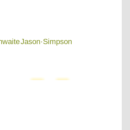
hwaite
Jason·Simpson