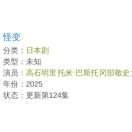
怪变
分类：
日本剧
类型：未知
演员：
高石明里
托米·巴斯托
冈部敬史
佐藤穗奈美
年份：2025
佐野史郎
福地美晴
时间：
2026-03-26 15:09:41
状态：更新第124集