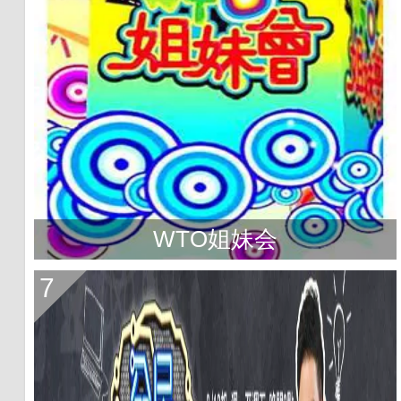
WTO姐妹会
7