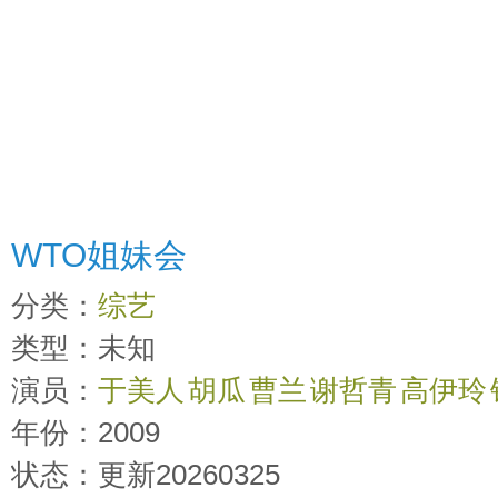
WTO姐妹会
分类：
综艺
类型：未知
演员：
于美人
胡瓜
曹兰
谢哲青
高伊玲
年份：2009
时间：
2026-03-26 15:09:33
状态：更新20260325