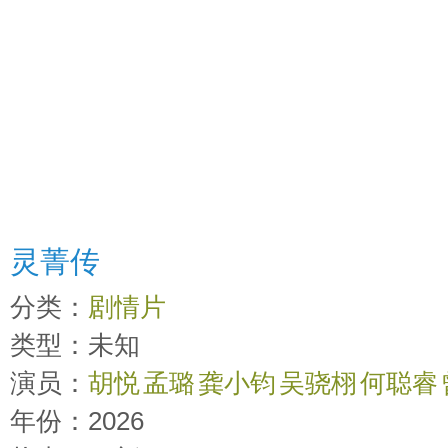
灵菁传
分类：
剧情片
类型：未知
演员：
胡悦
孟璐
龚小钧
吴骁栩
何聪睿
年份：2026