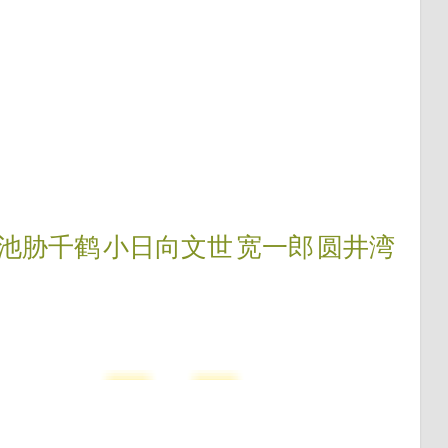
池胁千鹤
小日向文世
宽一郎
圆井湾