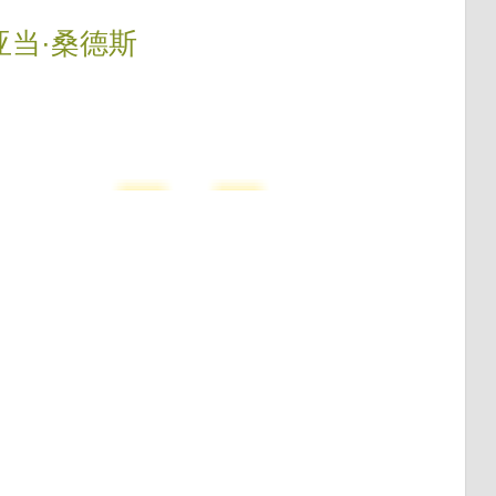
亚当·桑德斯