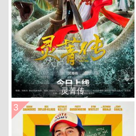
灵菁传
3