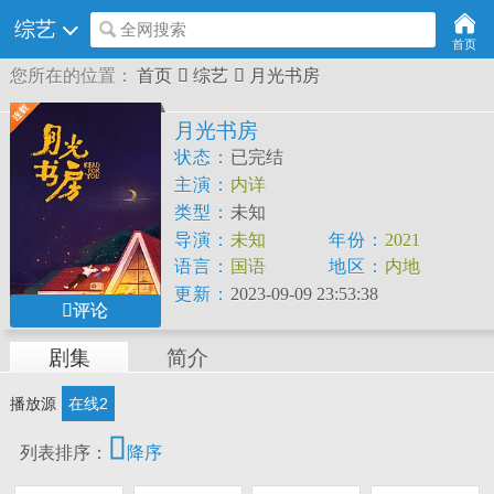
综艺
全网搜索
首页
您所在的位置：
首页

综艺

月光书房
月光书房
状态：
已完结
主演：
内详
类型：
未知
导演：
未知
年份：
2021
语言：
国语
地区：
内地
更新：
2023-09-09 23:53:38
评论
剧集
简介
播放源
在线2

列表排序：
降序