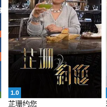
1.0
芷珊约您