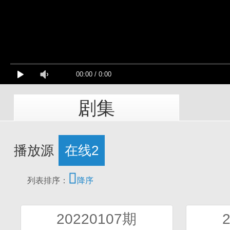
00:00
/
0:00
剧集
播放源
在线2

列表排序：
降序
20220107期