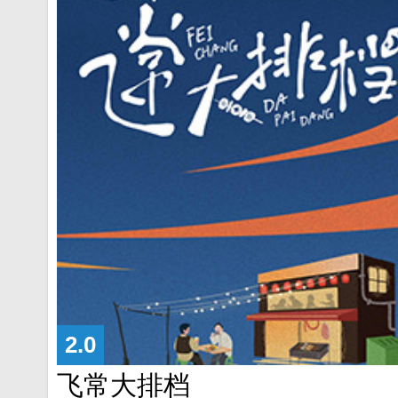
2.0
飞常大排档