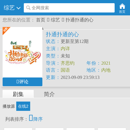
综艺
全网搜索
首页
您所在的位置：
首页

综艺

扑通扑通的心
扑通扑通的心
状态：
更新至第12期
主演：
内详
类型：
未知
导演：
齐思钧
年份：
2021
语言：
国语
地区：
内地
更新：
2023-09-09 23:59:13
评论
剧集
简介
播放源
在线2

列表排序：
降序