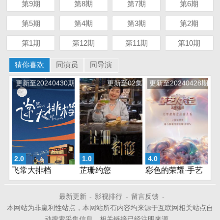
第9期
第8期
第7期
第6期
第5期
第4期
第3期
第2期
第1期
第12期
第11期
第10期
猜你喜欢
同演员
同导演
更新至20240430期
更新至02集
更新至20240428期
2.0
1.0
4.0
飞常大排档
芷珊约您
彩色的荣耀·手艺
人大会第二季
最新更新
-
影视排行
-
留言反馈
-
本网站为非赢利性站点，本网站所有内容均来源于互联网相关站点自
动搜索采集信息，相关链接已经注明来源。