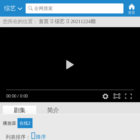
综艺
全网搜索
首页
您所在的位置：
首页

综艺

20211224期
00:00
/
0:00
剧集
简介
播放源
在线2

列表排序：
降序