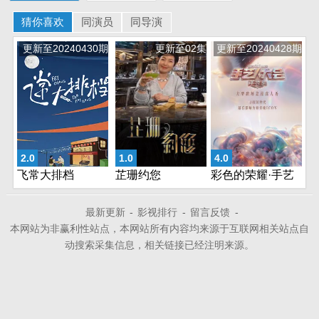
猜你喜欢
同演员
同导演
更新至20240430期
更新至02集
更新至20240428期
2.0
1.0
4.0
飞常大排档
芷珊约您
彩色的荣耀·手艺
人大会第二季
最新更新
-
影视排行
-
留言反馈
-
本网站为非赢利性站点，本网站所有内容均来源于互联网相关站点自
动搜索采集信息，相关链接已经注明来源。