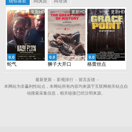
猜你喜欢
同演员
同导演
更新HD
更新HD
更新HD
0.0
0.0
0.0
蛇气
狮子大开口
格蕾丝点
最新更新
-
影视排行
-
留言反馈
-
本网站为非赢利性站点，本网站所有内容均来源于互联网相关站点自
动搜索采集信息，相关链接已经注明来源。