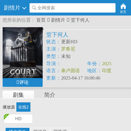
剧情片
全网搜索
首页
您所在的位置：
首页

剧情片

堂下何人
堂下何人
状态：
更新HD
主演：
罗希尼
Sai
Kumar
Priyadarshi
Pulikonda
类型：
未知
导演：
年份：
2025
Ram
Jagadeesh
语言：
泰卢固语
地区：
印度
Telugu
更新：
2025-04-17 16:00:46
评论
剧集
简介
播放源
在线2
HD